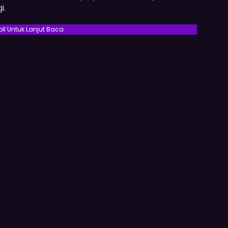
i.
oll Untuk Lanjut Baca