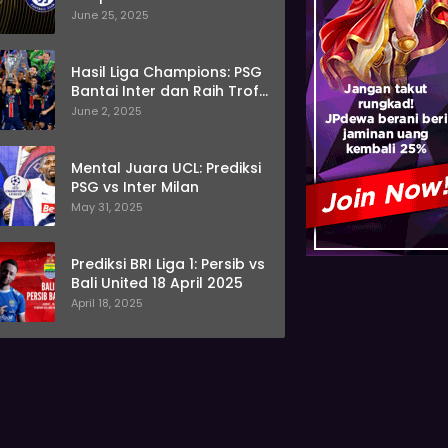
June 25, 2025
Hasil Liga Champions: PSG
Bantai Inter dan Raih Trofi
Pertama
June 2, 2025
Mental Juara UCL: Prediksi
PSG vs Inter Milan
May 31, 2025
Prediksi BRI Liga 1: Persib vs
Bali United 18 April 2025
April 18, 2025