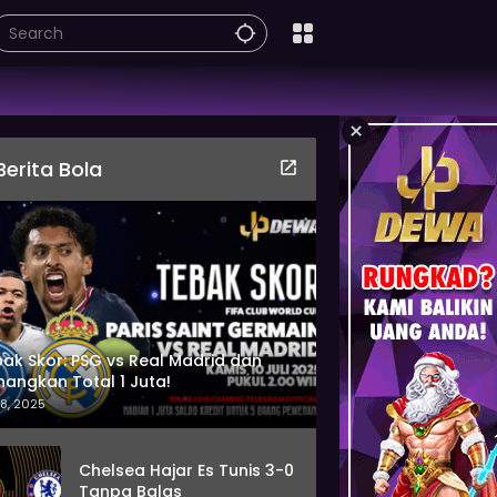
×
Berita Bola
ak Skor: PSG vs Real Madrid dan
angkan Total 1 Juta!
 8, 2025
Chelsea Hajar Es Tunis 3-0
Tanpa Balas