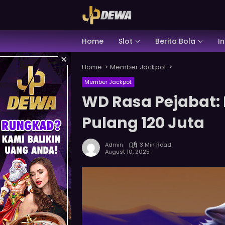
Skip
to
content
SELAMAT KEPADA
Home
Slot
Berita Bola
I
jo*****j Telah Melakukan WD Sebesar
×
3.000.000
Home
Member Jackpot
Member Jackpot
WD Rasa Pejabat:
Pulang 120 Juta
Admin
3 Min Read
August 10, 2025