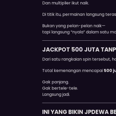
Dan multiplier ikut naik.
Di titik itu, permainan langsung tera
Bukan yang pelan-pelan naik—
tapi langsung “nyala” dalam satu 
JACKPOT 500 JUTA TAN
Dari satu rangkaian spin tersebut, h
Total kemenangan mencapai
500 j
Gak panjang.
Gak bertele-tele.
Langsung jadi.
INI YANG BIKIN JPDEWA B