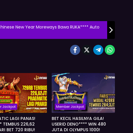
Chinese New Year Moreways Bawa RUKA**** Auto
 Jackpot
Member Jackpot
TIC LAGI PANAS!
BET KECIL HASILNYA GILA!
* TEMBUS 226,62
USERID DENO**** WIN 480
RI BET 720 RIBU!
JUTA DI OLYMPUS 1000!