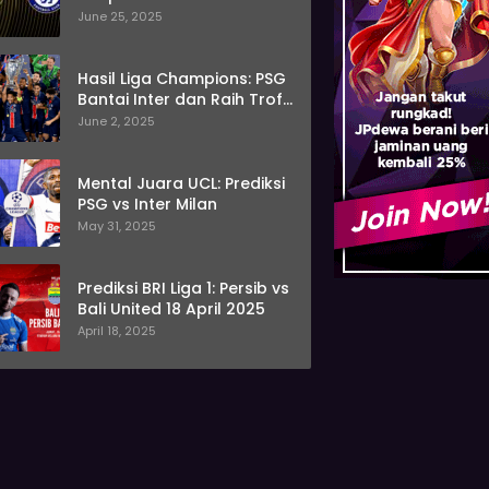
June 25, 2025
Hasil Liga Champions: PSG
Bantai Inter dan Raih Trofi
Pertama
June 2, 2025
Mental Juara UCL: Prediksi
PSG vs Inter Milan
May 31, 2025
Prediksi BRI Liga 1: Persib vs
Bali United 18 April 2025
April 18, 2025