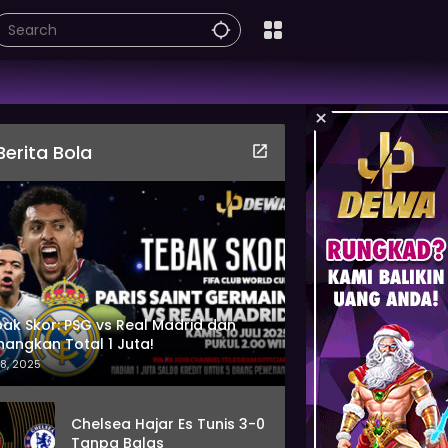
×
Berita Bola
ak Skor: PSG vs Real Madrid dan
angkan Total 1 Juta!
 8, 2025
Chelsea Hajar Es Tunis 3-0
Tanpa Balas