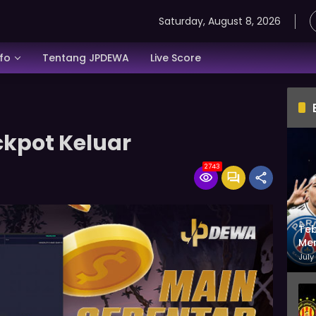
Saturday, August 8, 2026
nfo
Tentang JPDEWA
Live Score
ckpot Keluar
2743
Teb
Men
July