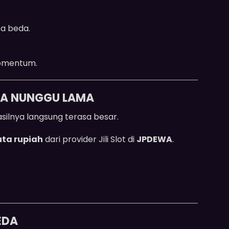
sa beda.
momentum.
PA NUNGGU LAMA
asilnya langsung terasa besar.
uta rupiah
dari provider Jili Slot di
JPDEWA
.
EDA