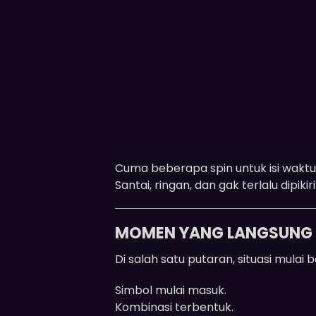
Cuma beberapa spin untuk isi waktu
Santai, ringan, dan gak terlalu dipikiri
MOMEN YANG LANGSUNG 
Di salah satu putaran, situasi mulai 
Simbol mulai masuk.
Kombinasi terbentuk.