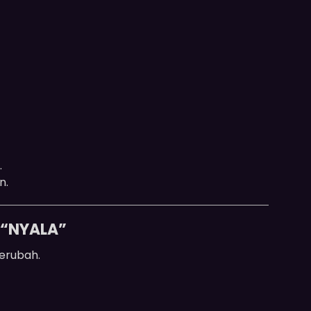
.
n.
“NYALA”
berubah.