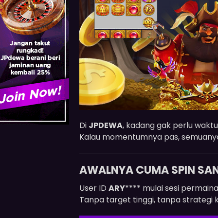
Di
JPDEWA
, kadang gak perlu waktu
Kalau momentumnya pas, semuanya 
AWALNYA CUMA SPIN SAN
User ID
ARY
**** mulai sesi permaina
Tanpa target tinggi, tanpa strategi 