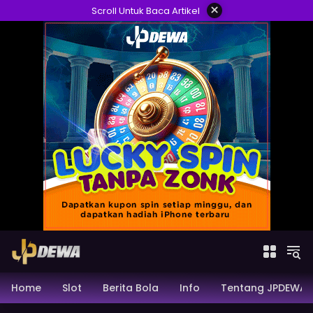
Skip
×
Scroll Untuk Baca Artikel
to
content
Home
Slot
Berita Bola
Info
Tentang JPDEWA