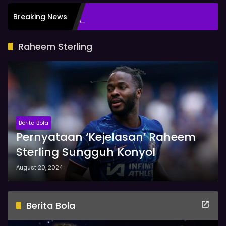
HASIL MANIS! USERID
Breaking News
NYA TEPAT, ENDINGNYA
Raheem Sterling
Berita Bola
Pernyataan ‘Kejelasan’ Raheem
Sterling Sungguh Konyol
August 20, 2024
Berita Bola