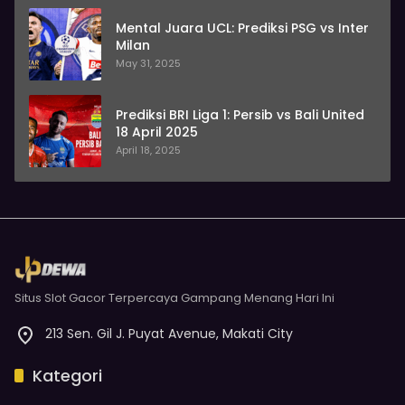
Mental Juara UCL: Prediksi PSG vs Inter
Milan
May 31, 2025
Prediksi BRI Liga 1: Persib vs Bali United
18 April 2025
April 18, 2025
Situs Slot Gacor Terpercaya Gampang Menang Hari Ini
213 Sen. Gil J. Puyat Avenue, Makati City
Kategori