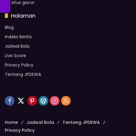
situs gacor
Halaman
Blog
Indeks Berita
Jadwal Bola
Live Score
Privacy Policy
Tentang JPDEWA
Home
Jadwal Bola
Tentang JPDEWA
Privacy Policy