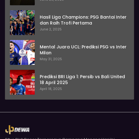
Hasil Liga Champions: PSG Bantai Inter
dan Raih Trofi Pertama
June 2, 2025
Mental Juara UCL: Prediksi PSG vs Inter
Milan
May 31, 2025
Prediksi BRI Liga 1: Persib vs Bali United
18 April 2025
April 18, 2025